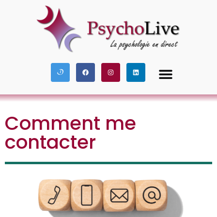
Besoin de parler
À mon propos
Comment me
contacter