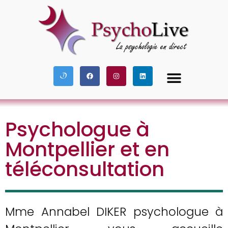
Besoin de parler
À mon propos
Psychologue à
Montpellier et en
téléconsultation
Mme Annabel DIKER psychologue à